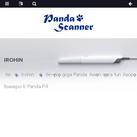
IROHIN
Ile
Irohin
Ile-ẹkọ giga Panda: Awọn iṣọra fun Asopọ
Ibasepo ti Panda P4