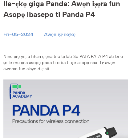
Ile-ẹkọ giga Panda: Awọn iṣọra fun
Asopọ Ibasepo ti Panda P4
Fri-05-2024
Awọn iṣẹ ikẹkọ
Ninu ọrọ yii, a fihan ọ ọna ti o tọ lati So PATA PATA P4 ati bi o
ṣe le mu ọna asopọ pada ti o ba ti ge asopọ naa. Tẹ awọn
aworan fun alaye diẹ sii.