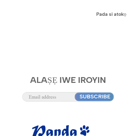
Pada si atokọ
ALAṢẸ IWE IROYIN