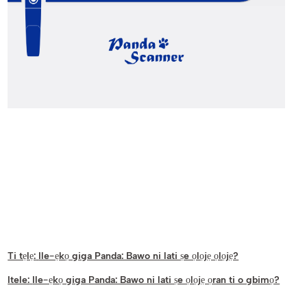
Ti tẹlẹ:
Ile-ẹkọ giga Panda: Bawo ni lati ṣe ọlọjẹ ọlọjẹ?
Itele:
Ile-ẹkọ giga Panda: Bawo ni lati ṣe ọlọjẹ ọran ti o gbimọ?