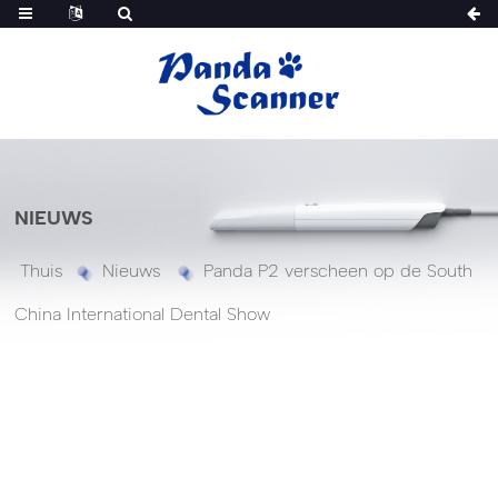
NIEUWS
Thuis
Nieuws
Panda P2 verscheen op de South
China International Dental Show