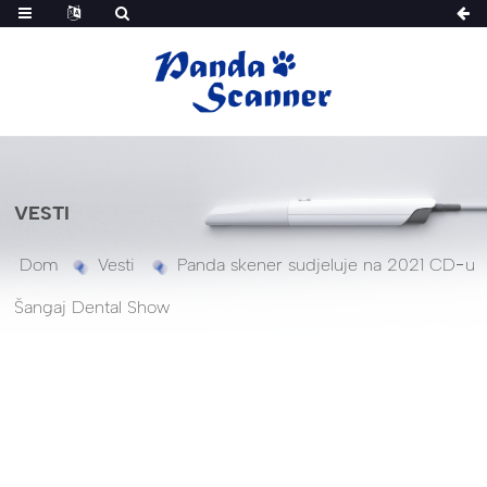
VESTI
Dom
Vesti
Panda skener sudjeluje na 2021 CD-u
Šangaj Dental Show