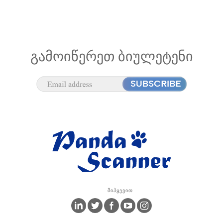
ᲒᲐᲛᲝᲘᲬᲔᲠᲔᲗ ᲑᲘᲣᲚᲔᲢᲔᲜᲘ
Მიჰყევით