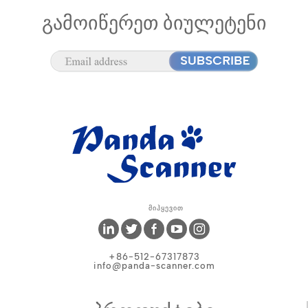
ᲒᲐᲛᲝᲘᲬᲔᲠᲔᲗ ᲑᲘᲣᲚᲔᲢᲔᲜᲘ
Მიჰყევით
+86-512-67317873
info@panda-scanner.com