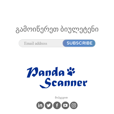
ᲒᲐᲛᲝᲘᲬᲔᲠᲔᲗ ᲑᲘᲣᲚᲔᲢᲔᲜᲘ
Მიჰყევით