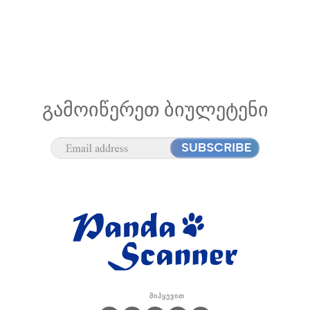
ᲒᲐᲛᲝᲘᲬᲔᲠᲔᲗ ᲑᲘᲣᲚᲔᲢᲔᲜᲘ
Მიჰყევით