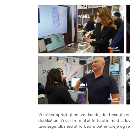
Vi takker oprigtigt enhver kunde, der besøgte 
dedikation. Vi ser frem til at fortsætte med at l
tandlægefolk med at forbedre patientpleje og res