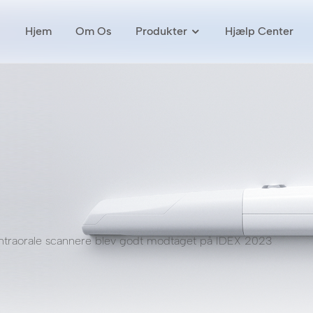
Hjem
Om Os
Produkter
Hjælp Center
ntraorale scannere blev godt modtaget på IDEX 2023