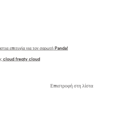
στια επιτυχία για τον σαρωτή Panda!
ς cloud freqty cloud
Επιστροφή στη λίστα