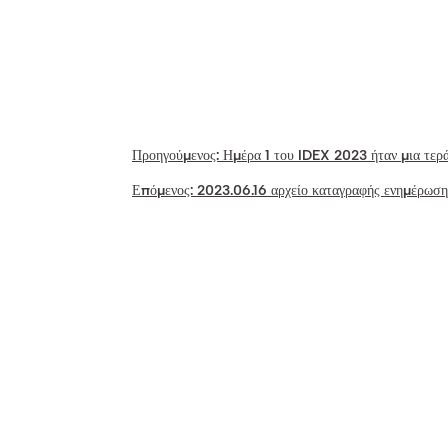
Προηγούμενος:
Ημέρα 1 του IDEX 2023 ήταν μια τερά
Επόμενος:
2023.06.16 αρχείο καταγραφής ενημέρωση