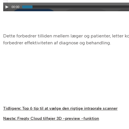
00:00
Dette forbedrer tilliden mellem læger og patienter, letter
forbedrer effektiviteten af ​​diagnose og behandling.
Tidligere:
Top 6 tip til at vælge den rigtige intraorale scanner
Næste:
Freqty Cloud tilføjer 3D -preview -funktion