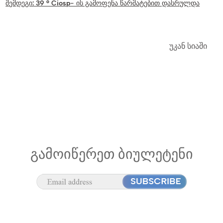
შემდეგი:
39 ° Ciosp- ის გამოფენა წარმატებით დასრულდა
უკან სიაში
ᲒᲐᲛᲝᲘᲬᲔᲠᲔᲗ ᲑᲘᲣᲚᲔᲢᲔᲜᲘ