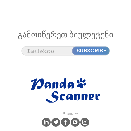
ᲒᲐᲛᲝᲘᲬᲔᲠᲔᲗ ᲑᲘᲣᲚᲔᲢᲔᲜᲘ
Მიჰყევით