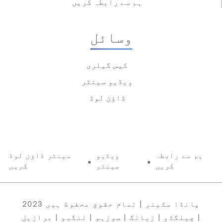
ہم سے رابطہ کریں
وسائل
کیس گیلری
ویڈیو سینٹر
ڈاؤن لوڈ
ہم سے رابطہ
ویڈیو
سینٹر ڈاؤن لوڈ
کریں
سینٹر
کریں
2023 پانڈا سکینر | تمام حقوق محفوظ ہیں
چینگڈو | زیانگ | سوزہو | ننگبو | برازیل |