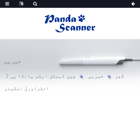
خبریں
گھر
خبریں
چین ڈینٹل ایکس پانڈا پی 2
انٹراورل اسکینر