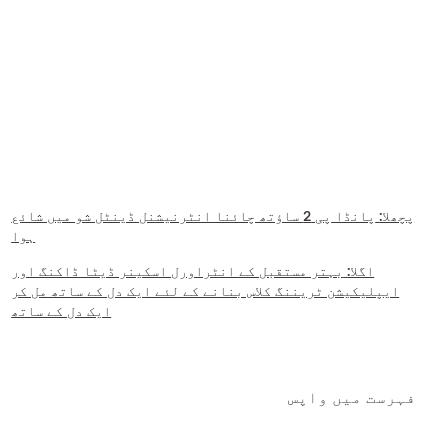
پچھلا:
پانڈا پی 2 ساؤتھ چائنا انٹرنیشنل ڈینٹل شو میں شائع
ہوا
اگلا:
بہتر مستقبل کے انٹراورل اسکینر ڈیٹا ڈاکنگ اور
ایپلیکیشن ٹریننگ کلاس بنانے کے لئے ایک دل کے ساتھ مل کر
ایک دل کے ساتھ
فہرست میں واپس