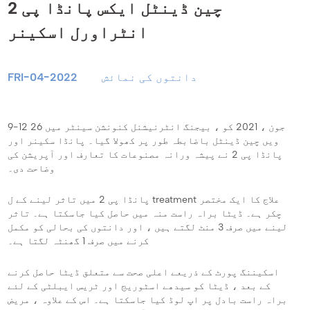
چین ڈینٹل ایکس پانڈا پی 2
انٹراورل اسکینر
دانتوں کی نمائش
FRI-04-2022
9-12 جون ، 2021 کو ، بیجنگ انٹرنیشنل کنونشن سینٹر میں 26
ویں چین ڈینٹل باضابطہ طور پر کھولا گیا۔ پانڈا سکینر اور
پانڈا پی 2 نے پیشہ ورانہ مصنوعات کا تعارف اور آپریشن کی
وضاحت دی۔
پانڈا پی 2 میں تاثر لینے کے ل treatment علاج کا ایک مختصر
چکر ہے۔ ڈیٹا براہ راست منہ میں حاصل کیا جاسکتا ہے۔ تاثر
لینے میں صرف 3 منٹ لگتے ہیں ، اور دانتوں کی بحالی کو مکمل
کرنے میں صرف 1 گھنٹہ لگتا ہے۔
اسکیننگ پورٹ کے ذریعے اعلی صحت سے متعلق ڈیٹا حاصل کرنے
کے بعد ، ڈیٹا کو سیدھے اسٹوریج اور ٹریس ایبلٹی کے لئے
براہ راست بادل پر اپ لوڈ کیا جاسکتا ہے۔ اس کے علاوہ ، مریض