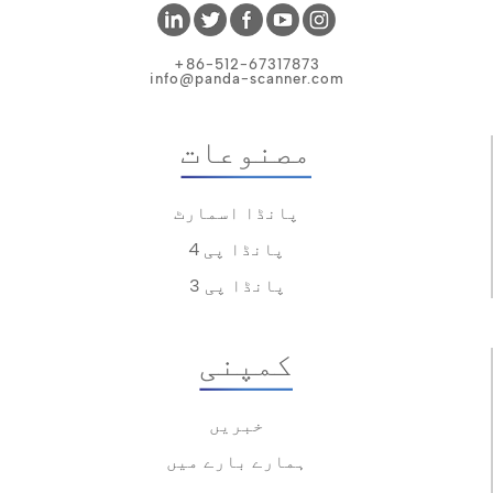
+86-512-67317873
info@panda-scanner.com
مصنوعات
پانڈا اسمارٹ
پانڈا پی 4
پانڈا پی 3
کمپنی
خبریں
ہمارے بارے میں