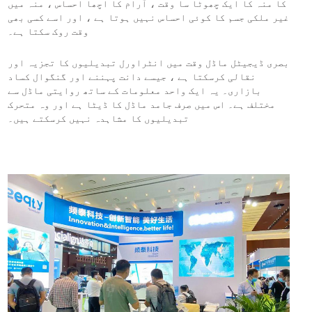
کا منہ کا ایک چھوٹا سا وقت ، آرام کا اچھا احساس ، منہ میں
غیر ملکی جسم کا کوئی احساس نہیں ہوتا ہے ، اور اسے کسی بھی
وقت روک سکتا ہے۔
بصری ڈیجیٹل ماڈل وقت میں انٹراورل تبدیلیوں کا تجزیہ اور
نقالی کرسکتا ہے ، جیسے دانت پہننے اور گنگوال کساد
بازاری۔ یہ ایک واحد معلومات کے ساتھ روایتی ماڈل سے
مختلف ہے۔ اس میں صرف جامد ماڈل کا ڈیٹا ہے اور وہ متحرک
تبدیلیوں کا مشاہدہ نہیں کرسکتے ہیں۔