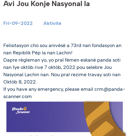
Avi Jou Konje Nasyonal la
Fri-09-2022
Aktivite
Felisitasyon cho sou anivèsè a 73rd nan fondasyon an
nan Repiblik Pèp la nan Lachin!
Dapre règleman yo, yo pral fèmen eskanè panda soti
nan 1ye oktòb rive 7 oktòb, 2022 pou selebre Jou
Nasyonal Lachin nan. Nou pral rezime travay soti nan
Oktòb 8, 2022.
If you have any emergency, please email crm@panda-
scanner.com