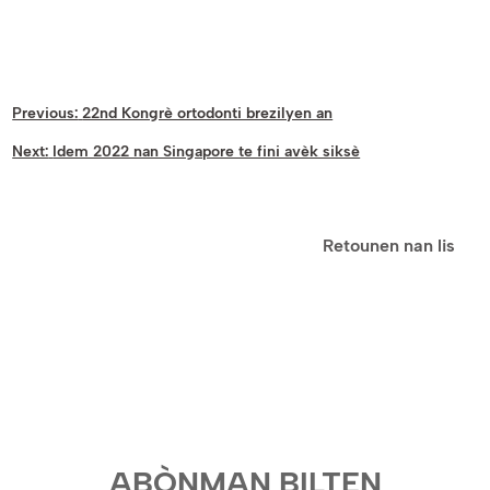
Previous:
22nd Kongrè ortodonti brezilyen an
Next:
Idem 2022 nan Singapore te fini avèk siksè
Retounen nan lis
ABÒNMAN BILTEN