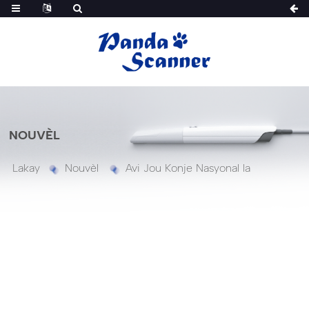
NOUVÈL
Lakay
Nouvèl
Avi Jou Konje Nasyonal la