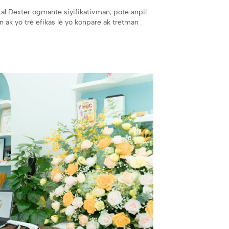
ital Dexter ogmante siyifikativman, pote anpil
n ak yo trè efikas lè yo konpare ak tretman