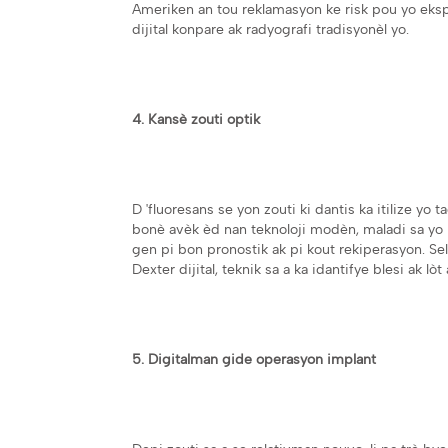
Ameriken an tou reklamasyon ke risk pou yo eksp
dijital konpare ak radyografi tradisyonèl yo.
4. Kansè zouti optik
D 'fluoresans se yon zouti ki dantis ka itilize yo
bonè avèk èd nan teknoloji modèn, maladi sa yo k
gen pi bon pronostik ak pi kout rekiperasyon. Sel
Dexter dijital, teknik sa a ka idantifye blesi ak l
5. Digitalman gide operasyon implant