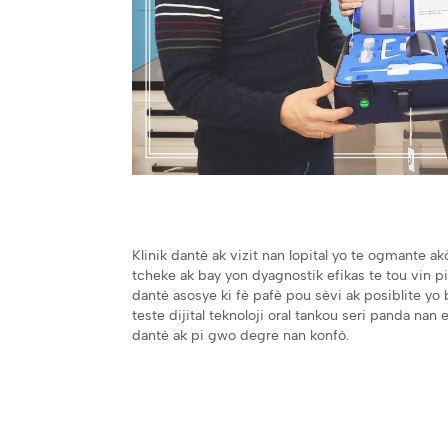
Klinik dantè ak vizit nan lopital yo te ogmante ak
tcheke ak bay yon dyagnostik efikas te tou vin pi v
dantè asosye ki fè pafè pou sèvi ak posiblite yo
teste dijital teknoloji oral tankou seri panda nan 
dantè ak pi gwo degre nan konfò.