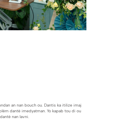
nndan an nan bouch ou. Dantis ka itilize imaj
oblèm dantè imedyatman. Yo kapab tou di ou
dantè nan lavni.