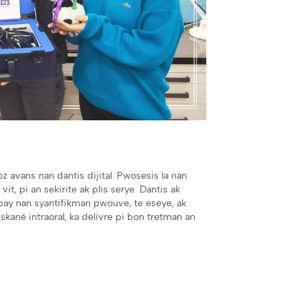
òz avans nan dantis dijital. Pwosesis la nan
it, pi an sekirite ak plis serye. Dantis ak
 bay nan syantifikman pwouve, te eseye, ak
eskanè intraoral, ka delivre pi bon tretman an