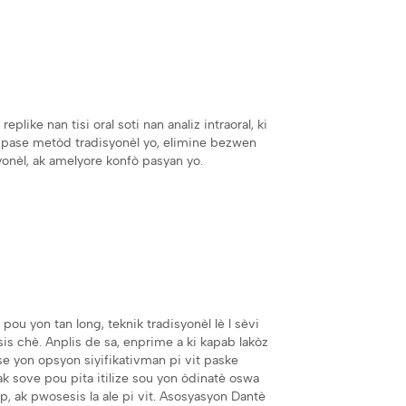
eplike nan tisi oral soti nan analiz intraoral, ki
 pase metòd tradisyonèl yo, elimine bezwen
yonèl, ak amelyore konfò pasyan yo.
pou yon tan long, teknik tradisyonèl lè l sèvi
 chè. Anplis de sa, enprime a ki kapab lakòz
e yon opsyon siyifikativman pi vit paske
k sove pou pita itilize sou yon òdinatè oswa
np, ak pwosesis la ale pi vit. Asosyasyon Dantè