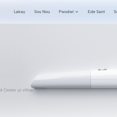
Lakay
Sou Nou
Pwodwi
Ede Sant
S
 fè Dexter pi efikas