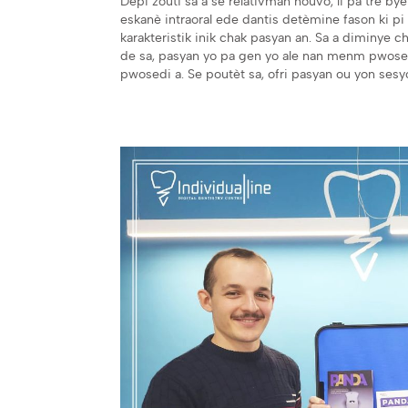
Depi zouti sa a se relativman nouvo, li pa trè bye
eskanè intraoral ede dantis detèmine fason ki p
karakteristik inik chak pasyan an. Sa a diminye c
de sa, pasyan yo pa gen yo ale nan menm pwosed
pwosedi a. Se poutèt sa, ofri pasyan ou yon ses