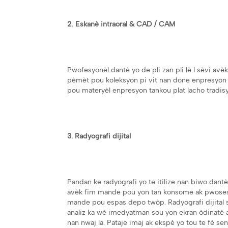
2. Eskanè intraoral & CAD / CAM
Pwofesyonèl dantè yo de pli zan pli lè l sèvi avèk r
pèmèt pou koleksyon pi vit nan done enpresyon
pou materyèl enpresyon tankou plat lacho tradis
3. Radyografi dijital
Pandan ke radyografi yo te itilize nan biwo dantè 
avèk fim mande pou yon tan konsome ak pwosesis
mande pou espas depo twòp. Radyografi dijital s
analiz ka wè imedyatman sou yon ekran òdinatè a
nan nwaj la. Pataje imaj ak ekspè yo tou te fè se