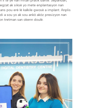
n li te ye nan mitan pratik dantè. Sepandan,
i egzat ak siksè yo mete enplantasyon nan
hans pou erè lè kalkile gwosè a implant. Anplis
i a sou yo ak sou ankò akòz presizyon nan
yon tretman san okenn doulè.