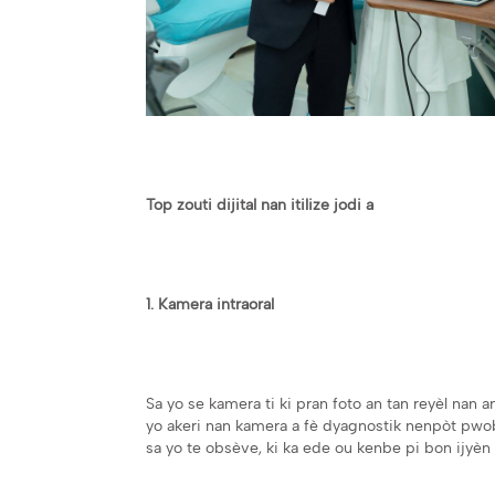
Top zouti dijital nan itilize jodi a
1. Kamera intraoral
Sa yo se kamera ti ki pran foto an tan reyèl nan a
yo akeri nan kamera a fè dyagnostik nenpòt pw
sa yo te obsève, ki ka ede ou kenbe pi bon ijyèn 