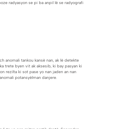
oze radyasyon se pi ba anpil lè se radyografi
 tach anomali tankou kansè nan, ak lè detekte
a trete byen vit ak aksesib, ki bay pasyan ki
on rezilta ki sot pase yo nan jaden an nan
òt anomali potansyèlman danjere.