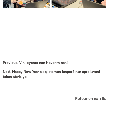
Previous:
Vini byento nan Novanm nan!
Next:
Happy New Year ak ajisteman tanporè nan apre lavant
èdtan sèvis yo
Retounen nan lis