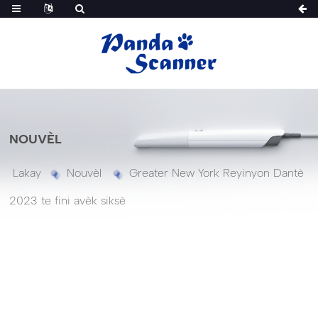
NOUVÈL
Lakay
Nouvèl
Greater New York Reyinyon Dantè
2023 te fini avèk siksè