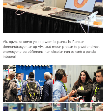
Vit, egzat ak serye yo se pwomès panda la. Pandan
demonstrasyon an ap viv, tout moun prezan te pwofondman
enpresyone pa pèfòmans nan ekselan nan eskanè a panda
intraoral.