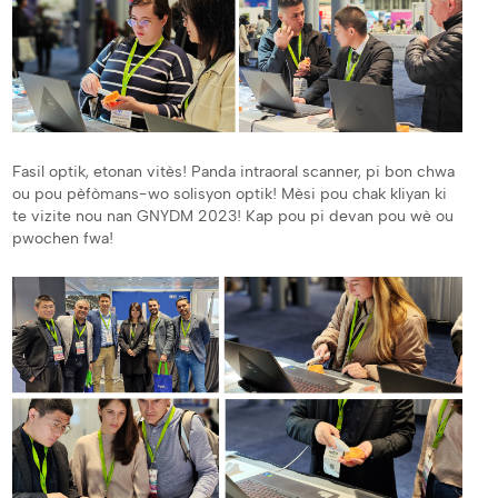
Fasil optik, etonan vitès! Panda intraoral scanner, pi bon chwa
ou pou pèfòmans-wo solisyon optik! Mèsi pou chak kliyan ki
te vizite nou nan GNYDM 2023! Kap pou pi devan pou wè ou
pwochen fwa!