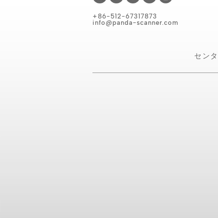
+86-512-67317873
info@panda-scanner.com
セン