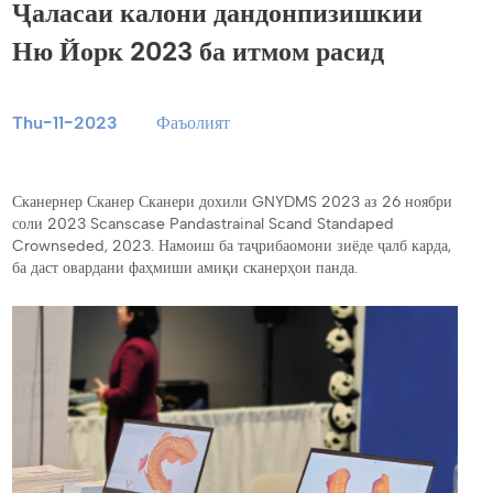
Ҷаласаи калони дандонпизишкии
Ню Йорк 2023 ба итмом расид
Thu-11-2023
Фаъолият
Сканернер Сканер Сканери дохили GNYDMS 2023 аз 26 ноябри
соли 2023 Scanscase Pandastrainal Scand Standaped
Crownseded, 2023. Намоиш ба таҷрибаомони зиёде ҷалб карда,
ба даст овардани фаҳмиши амиқи сканерҳои панда.