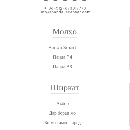
+ 86-512-673317773
info@panda-scanner.com
Молҳо
Panda Smart
Панда P4
Панда P3
Ширкат
Ахбор
Дар бораи мо
Бо мо тамос гиред