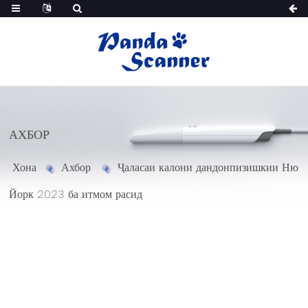
АХБОР
Хона
Ахбор
Ҷаласаи калони дандонпизишкии Ню
Йорк 2023 ба итмом расид