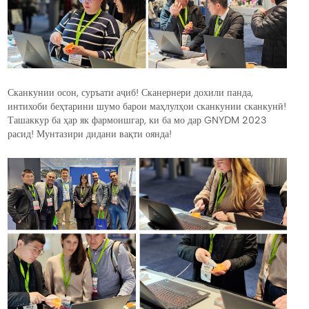
Сканкунии осон, суръати аҷиб! Сканернери дохили панда,
интихоби беҳтарини шумо барои маҳлулҳои сканкунии сканкунӣ!
Ташаккур ба ҳар як фармоишгар, ки ба мо дар GNYDM 2023
расид! Мунтазири дидани вақти оянда!