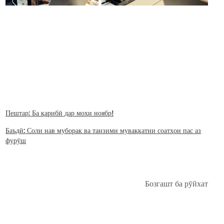
Пештар:
Ба қарибӣ дар моҳи ноябр!
Баъдӣ:
Соли нав муборак ва танзими муваққатии соатҳои пас аз
фурӯш
Бозгашт ба рӯйхат