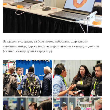
Ваъдаҳои зуд, дақиқ ва боэътимод мебошанд. Дар давоми
намоиши зинда, ҳар як шахс аз иҷрои аъмоли сканерҳои дохили
(сканер-сканер дохил карда шуд.