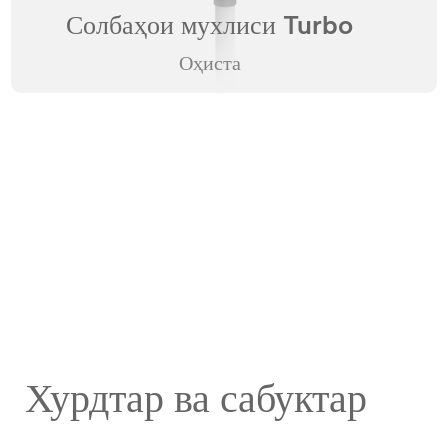
Солбаҳои мухлиси Turbo
Оҳиста
Хурдтар ва сабуктар