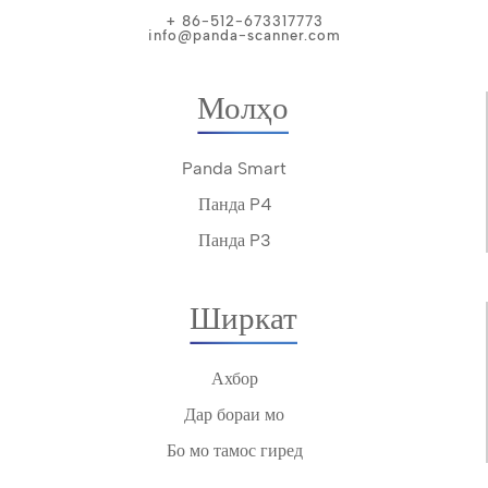
+ 86-512-673317773
info@panda-scanner.com
Молҳо
Panda Smart
Панда P4
Панда P3
Ширкат
Ахбор
Дар бораи мо
Бо мо тамос гиред