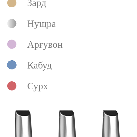
Зард
Нущра
Арғувон
Кабуд
Сурх