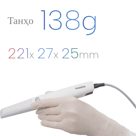
138
g
Танҳо
221
27
25
x
x
mm