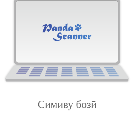
Симиву бозӣ