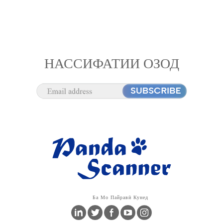
НАССИФАТИИ ОЗОД
Ба Мо Пайравӣ Кунед