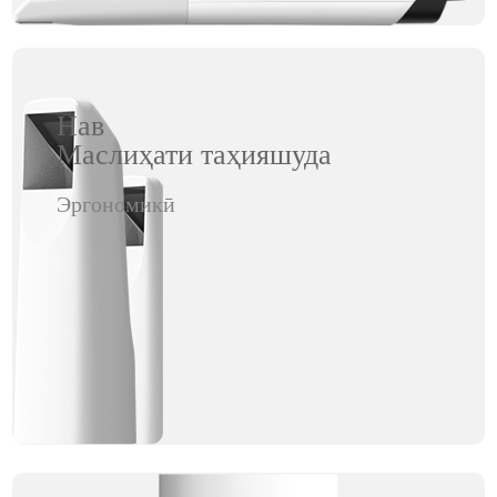
Нав
Маслиҳати таҳияшуда
Эргономикӣ