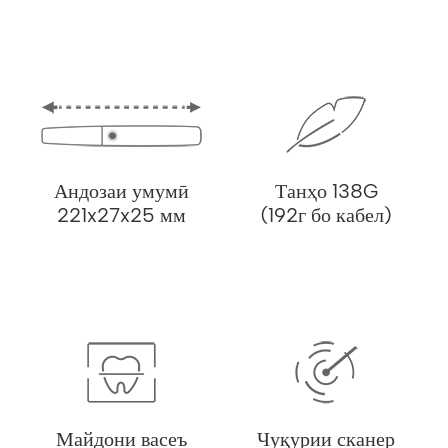
Андозаи умумӣ
Танҳо 138G
221x27x25 мм
(192г бо кабел)
Майдони васеъ
Чуқурии сканер