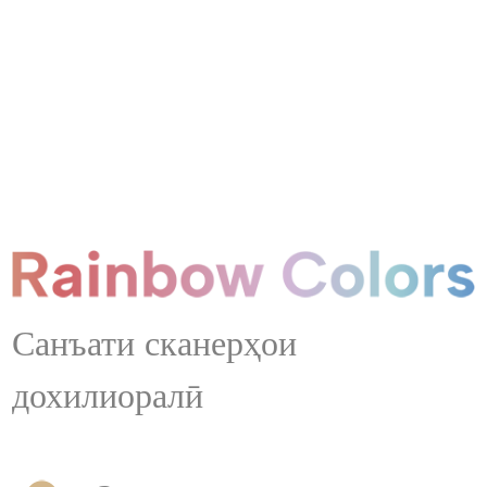
Санъати сканерҳои
дохилиоралӣ