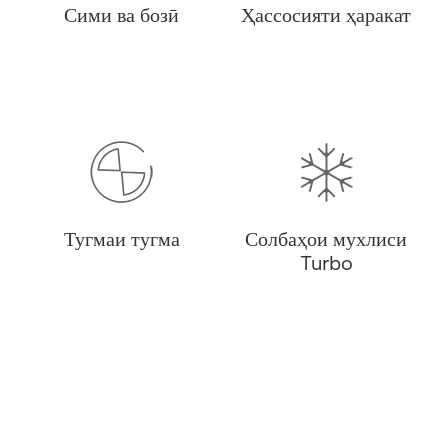
Сими ва бозӣ
Ҳассосияти ҳаракат
Тугмаи тугма
Солбаҳои мухлиси
Turbo