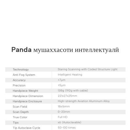
Panda мушаххасоти интеллектуалӣ