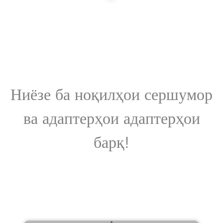
Ниёзе ба ноқилҳои сершумор
ва адаптерҳои адаптерҳои
барқ!