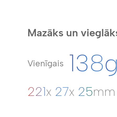
Mazāks un vieglāk
138
Vienīgais
221
x
27
x
25
mm