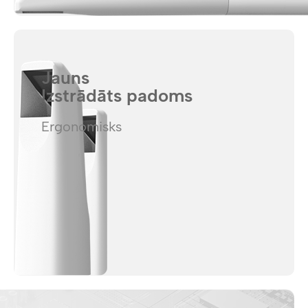
Jauns
Izstrādāts padoms
Ergonomisks