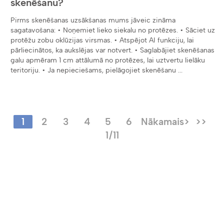
skenēšanu?
Pirms skenēšanas uzsākšanas mums jāveic zināma
sagatavošana: • Noņemiet lieko siekalu no protēzes. • Sāciet uz
protēžu zobu oklūzijas virsmas. • Atspējot AI funkciju, lai
pārliecinātos, ka aukslējas var notvert. • Saglabājiet skenēšanas
galu apmēram 1 cm attālumā no protēzes, lai uztvertu lielāku
teritoriju. • Ja nepieciešams, pielāgojiet skenēšanu ...
1
2
3
4
5
6
Nākamais>
>>
1/11