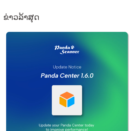
ຂ່າວລ້າສຸດ