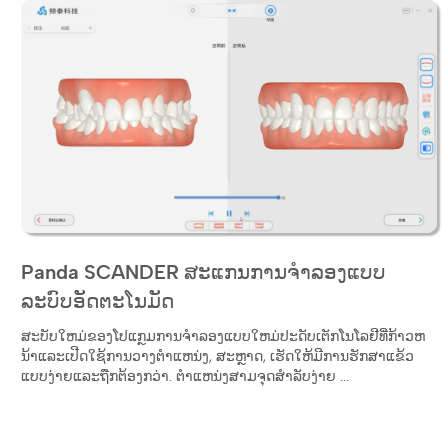
Panda SCANDER ສະແກນການຈໍາລອງແບບ
ລະບົບອັດຕະໂນມັດ
ສະບັບໃຫມ່ຂອງໂປແກຼມການຈໍາລອງແບບໃຫມ່ປະດັບເຕັກໂນໂລຢີທີ່ກ້າວຫ
ນ້າແລະເປີດໃຊ້ການວາງຕໍາແຫນ່ງ, ສະຫຼາດ, ເຮັດໃຫ້ມີການຮັກສາແຂ້ວ
ແບບງ່າຍແລະຖືກຕ້ອງກວ່າ. ຕໍາແຫນ່ງສາມຈຸດສໍາລັບງ່າຍ ...