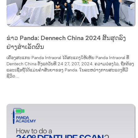
ຂ່າວ Panda: Dennech China 2024 ສິ້ນສຸດລົງ
ຢ່າງສໍາເລັດຜົນ
ເຄື່ອງສະແກນ Panda Intraoral ໄດ້ສະແດງໃຫ້ເຫັນ Panda Intraoral ທີ່
Dentech China ຕັ້ງແຕ່ວັນທີ 24 27, 207, 2024. ຄວາມວ່ອງໄວ, ຖືກຕ້ອງ
ແລະເຊື່ອຖືໄດ້ແມ່ນຄໍາສັນຍາຂອງ Panda. ໃນລະຫວ່າງການສະແດງທີ່ມີ
ຊີວິດ ...