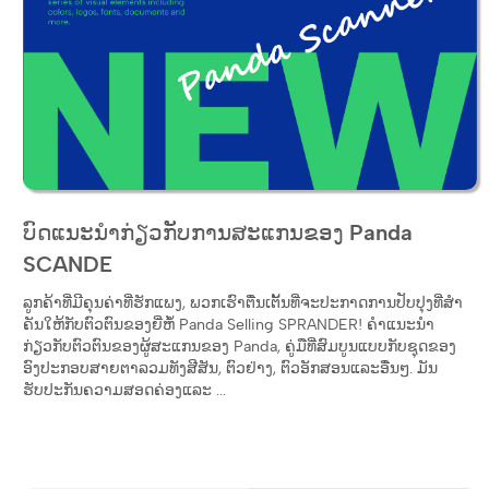
ບົດແນະນໍາກ່ຽວກັບການສະແກນຂອງ Panda
SCANDE
ລູກຄ້າທີ່ມີຄຸນຄ່າທີ່ຮັກແພງ, ພວກເຮົາຕື່ນເຕັ້ນທີ່ຈະປະກາດການປັບປຸງທີ່ສໍາ
ຄັນໃຫ້ກັບຕົວຕົນຂອງຍີ່ຫໍ້ Panda Selling SPRANDER! ຄໍາແນະນໍາ
ກ່ຽວກັບຕົວຕົນຂອງຜູ້ສະແກນຂອງ Panda, ຄູ່ມືທີ່ສົມບູນແບບກັບຊຸດຂອງ
ອົງປະກອບສາຍຕາລວມທັງສີສັນ, ຕົວຢ່າງ, ຕົວອັກສອນແລະອື່ນໆ. ມັນ
ຮັບປະກັນຄວາມສອດຄ່ອງແລະ ...