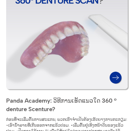
Panda Academy: ວິທີການເຮັດແນວໃດ 360 °
denture Scenture?
ກ່ອນທີ່ຈະເລີ່ມຕົ້ນການສະແກນ, ພວກເຮົາຈໍາເປັນຕ້ອງເຮັດບາງການກະກຽມ:
•ເອົານໍ້າລາຍທີ່ເກີນອອກຈາກແຂ້ວປອມ. •ເລີ່ມຕົ້ນຢູ່ເທິງຫນ້າດິນຂອງແຂ້ວ
ປອມ. •ປິດການໃຊ້ງານ AI ເພື່ອໃຫ້ແນ່ໃຈວ່າເພດານປາກສາມາດຈັບໄດ້.