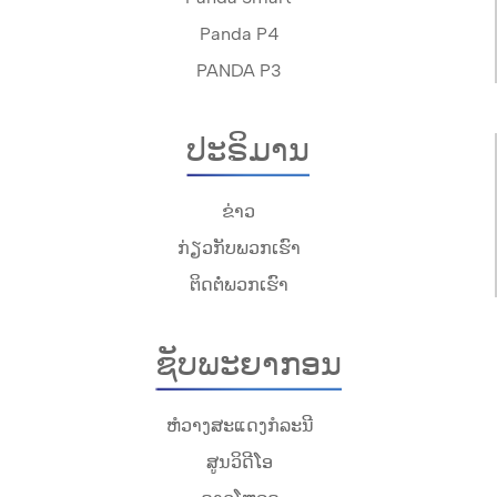
Panda P4
PANDA P3
ປະຣິມານ
ຂ່າວ
ກ່ຽວກັບພວກເຮົາ
ຕິດຕໍ່ພວກເຮົາ
ຊັບພະຍາກອນ
ຫໍວາງສະແດງກໍລະນີ
ສູນວິດີໂອ