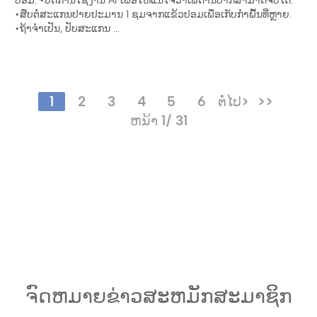
•ສືບຕໍ່ສະແກນປາຍປະມານ 1 ຊມຈາກແຂ້ວປອມເພື່ອເກັບກໍາພື້ນທີ່ຫຼາຍ.
•ຖ້າຈໍາເປັນ, ປັບສະແກນ ...
1
2
3
4
5
6
ຕໍ່ໄປ>
>>
ຫນ້າ 1/ 31
ຈົດຫມາຍຂ່າວສະຫມັກສະມາຊິກ