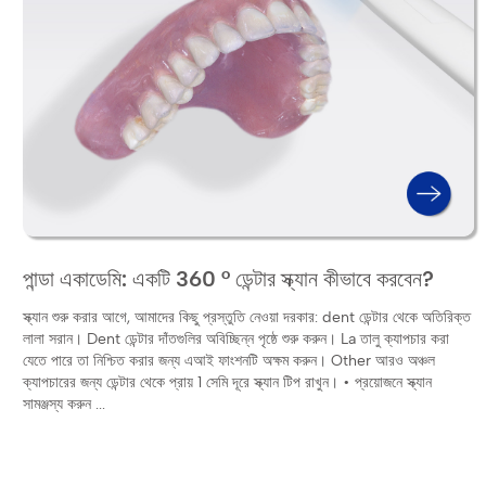
পান্ডা একাডেমি: একটি 360 ° ডেন্টার স্ক্যান কীভাবে করবেন?
স্ক্যান শুরু করার আগে, আমাদের কিছু প্রস্তুতি নেওয়া দরকার: dent ডেন্টার থেকে অতিরিক্ত
লালা সরান। Dent ডেন্টার দাঁতগুলির অবিচ্ছিন্ন পৃষ্ঠে শুরু করুন। La তালু ক্যাপচার করা
যেতে পারে তা নিশ্চিত করার জন্য এআই ফাংশনটি অক্ষম করুন। Other আরও অঞ্চল
ক্যাপচারের জন্য ডেন্টার থেকে প্রায় 1 সেমি দূরে স্ক্যান টিপ রাখুন। • প্রয়োজনে স্ক্যান
সামঞ্জস্য করুন ...