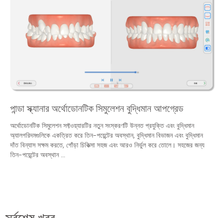
পান্ডা স্ক্যানার অর্থোডোনটিক সিমুলেশন বুদ্ধিমান আপগ্রেড
অর্থোডোনটিক সিমুলেশন সফ্টওয়্যারটির নতুন সংস্করণটি উন্নত প্রযুক্তি এবং বুদ্ধিমান
অ্যালগরিদমগুলিকে একত্রিত করে তিন-পয়েন্টের অবস্থান, বুদ্ধিমান বিভাজন এবং বুদ্ধিমান
দাঁত বিন্যাস সক্ষম করতে, গোঁড়া চিকিত্সা সহজ এবং আরও নির্ভুল করে তোলে। সহজের জন্য
তিন-পয়েন্টের অবস্থান ...
সর্বশেষ খবর