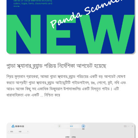
পান্ডা স্ক্যানার ব্র্যান্ড পরিচয় নির্দেশিকা আপডেট হয়েছে
প্রিয় মূল্যবান গ্রাহকরা, আমরা পান্ডা স্ক্যানার ব্র্যান্ড পরিচয়ের একটি বড় আপডেট ঘোষণা
করতে আগ্রহী! পান্ডা স্ক্যানার ব্র্যান্ড আইডেন্টিটি গাইডলাইনস, রঙ, লোগো, ফন্ট, নথি এবং
আরও অনেক কিছু সহ একাধিক ভিজ্যুয়াল উপাদানগুলির একটি বিস্তৃত গাইড। এটি
ধারাবাহিকতা এবং একটি ... নিশ্চিত করে