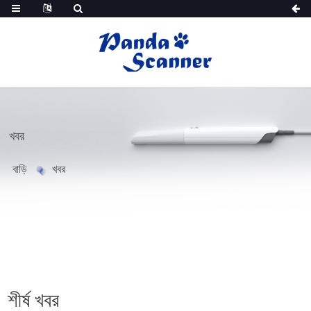
খবর
বাড়ি
খবর
শীর্ষ খবর