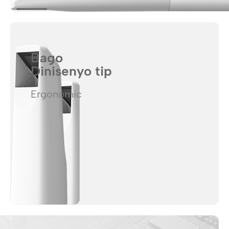
Bago
Dinisenyo tip
Ergonomic