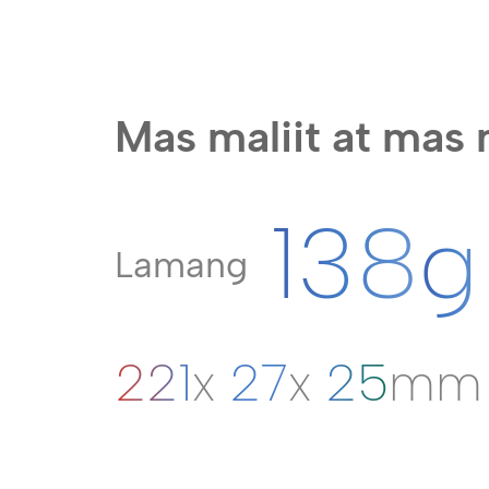
Mas maliit at mas
138
g
Lamang
221
x
27
x
25
mm