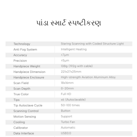
પાંડા સ્માર્ટ સ્પષ્ટીકરણ