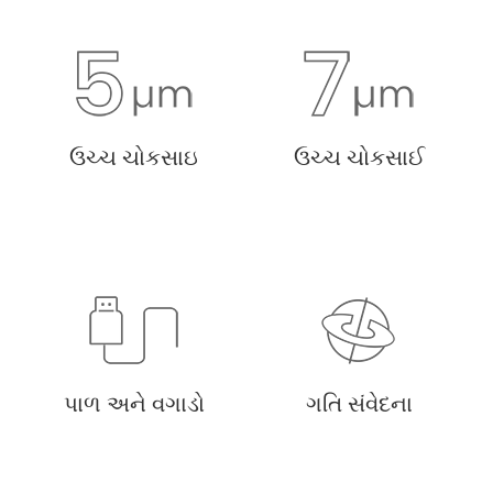
ઉચ્ચ ચોકસાઇ
ઉચ્ચ ચોકસાઈ
પાળ અને વગાડો
ગતિ સંવેદના