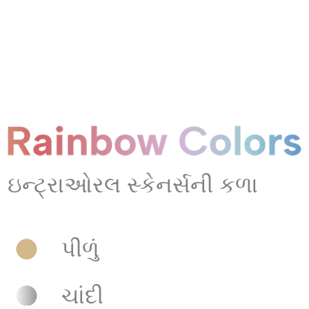
ઇન્ટ્રાઓરલ સ્કેનર્સની કળા
પીળું
ચાંદી