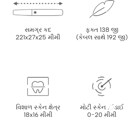
સમગ્ર કદ
ફક્ત 138 જી
221x27x25 મીમી
(કેબલ સાથે 192 જી)
વિશાળ સ્કેન ક્ષેત્ર
મોટી સ્કેન .ંડાઈ
18x16 મીમી
0-20 મીમી