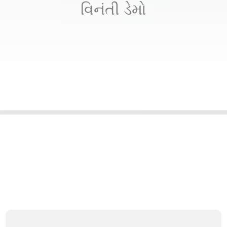
વિનંતી ડેમો