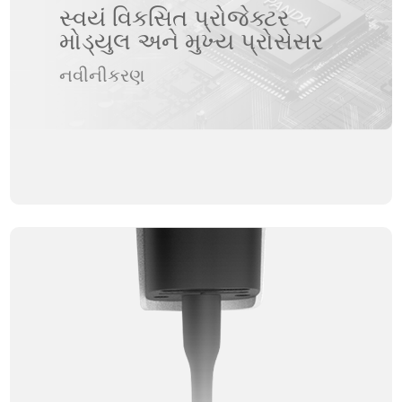
સ્વયં વિકસિત પ્રોજેક્ટર
મોડ્યુલ અને મુખ્ય પ્રોસેસર
નવીનીકરણ