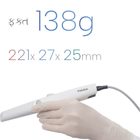
138
g
ફક્ત
221
27
25
x
x
mm