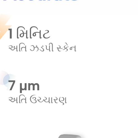
1 મિનિટ
અતિ ઝડપી સ્કેન
7 μm
અતિ ઉચ્ચારણ