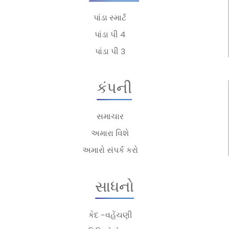
પાંડા સ્માર્ટ
પાંડા પી 4
પાંડા પી 3
કંપની
સમાચાર
અમારા વિશે
અમારો સંપર્ક કરો
સાધનો
કેદ -વહેંચણી