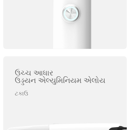
ઉચ્ચ આધાર
ઉડ્ડયન એલ્યુમિનિયમ એલોય
ટકાઉ