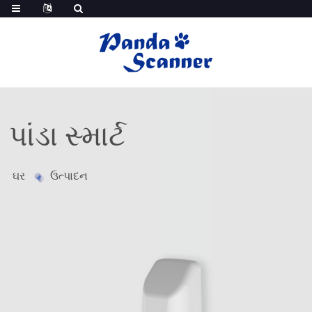
પાંડા સ્માર્ટ
ઘર
ઉત્પાદન