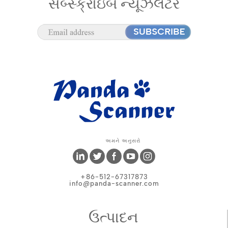
સબ્સ્ક્રાઇબ ન્યૂઝલેટર
અમને અનુસરો
+86-512-67317873
info@panda-scanner.com
ઉત્પાદન