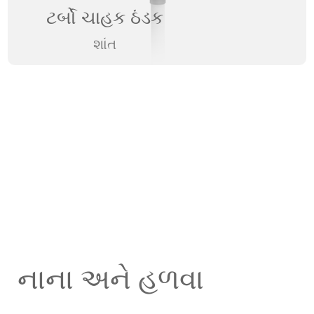
ટર્બો ચાહક ઠંડક
શાંત
નાના અને હળવા