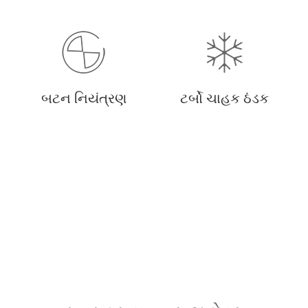
બટન નિયંત્રણ
ટર્બો ચાહક ઠંડક