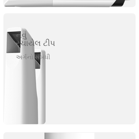
નવું
રચાયેલ ટીપ
અર્ગનો સંબંધી