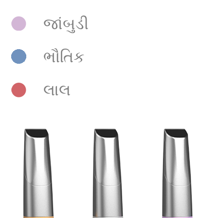
જાંબુડી
ભૌતિક
લાલ