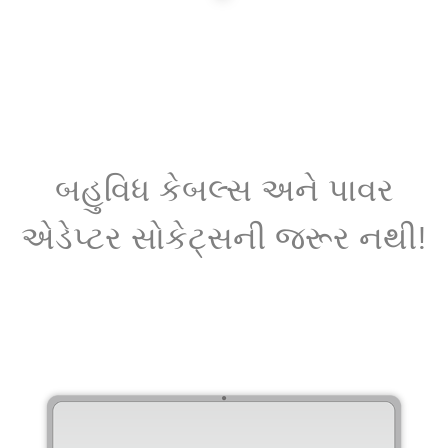
બહુવિધ કેબલ્સ અને પાવર
એડેપ્ટર સોકેટ્સની જરૂર નથી!