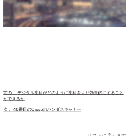
前の：
デジタル歯科がどのように歯科をより効果的にすること
ができるか
次：
40番目のCiospのパンダスキャナー
リストに戻ります