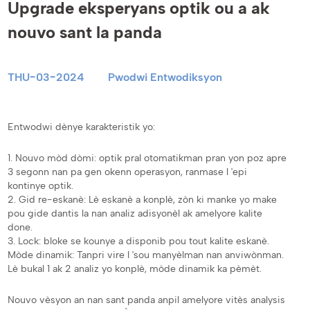
Upgrade eksperyans optik ou a ak
nouvo sant la panda
THU-03-2024
Pwodwi Entwodiksyon
Entwodwi dènye karakteristik yo:
1. Nouvo mòd dòmi: optik pral otomatikman pran yon poz apre
3 segonn nan pa gen okenn operasyon, ranmase l 'epi
kontinye optik.
2. Gid re-eskanè: Lè eskanè a konplè, zòn ki manke yo make
pou gide dantis la nan analiz adisyonèl ak amelyore kalite
done.
3. Lock: bloke se kounye a disponib pou tout kalite eskanè.
Mòde dinamik: Tanpri vire l 'sou manyèlman nan anviwònman.
Lè bukal 1 ak 2 analiz yo konplè, mòde dinamik ka pèmèt.
Nouvo vèsyon an nan sant panda anpil amelyore vitès analysis