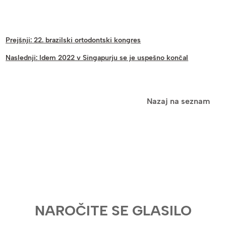
Prejšnji:
22. brazilski ortodontski kongres
Naslednji:
Idem 2022 v Singapurju se je uspešno končal
Nazaj na seznam
NAROČITE SE GLASILO