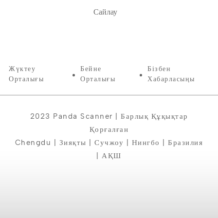
Сайлау
Жүктеу
Бейне
Бізбен
Орталығы
Орталығы
Хабарласыңы
2023 Panda Scanner | Барлық Құқықтар
Қорғалған
Chengdu | Зияқты | Сучжоу | Нингбо | Бразилия
| АҚШ