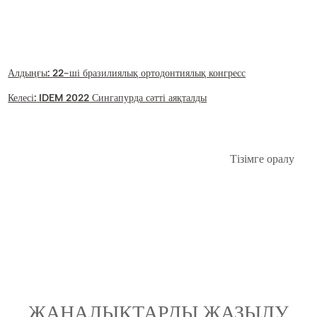
Алдыңғы:
22-ші бразилиялық ортодонтиялық конгресс
Келесі:
IDEM 2022 Сингапурда сәтті аяқталды
Тізімге оралу
ЖАҢАЛЫҚТАРДЫ ЖАЗЫЛУ