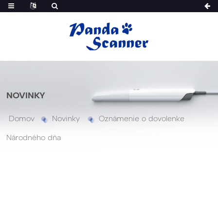
NOVINKY
Domov
Novinky
Oznámenie o dovolenke
Národného dňa