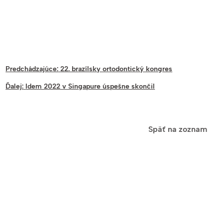
Predchádzajúce:
22. brazílsky ortodontický kongres
Ďalej:
Idem 2022 v Singapure úspešne skončil
Späť na zoznam