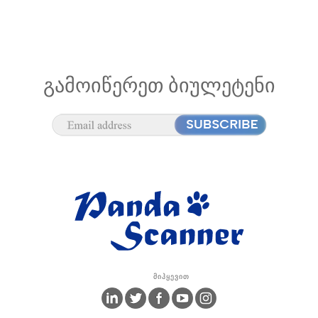
ᲒᲐᲛᲝᲘᲬᲔᲠᲔᲗ ᲑᲘᲣᲚᲔᲢᲔᲜᲘ
Მიჰყევით