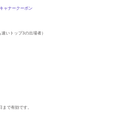
スキャナークーポン
も速いトップ3の出場者）
0日まで有効です。