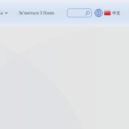
ка
Зв’яжіться З Нами
中文