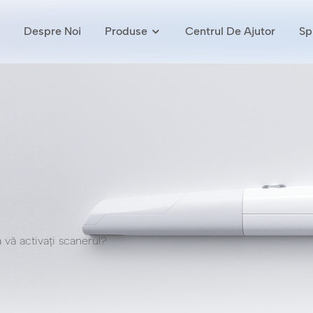
Despre Noi
Produse
Centrul De Ajutor
Spr
ă activați scanerul?