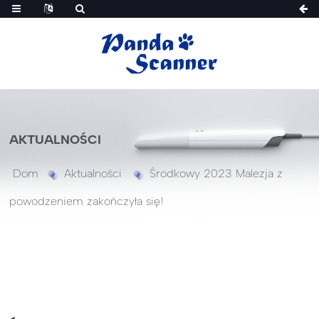
AKTUALNOŚCI
Dom
Aktualności
Środkowy 2023 Malezja z
powodzeniem zakończyła się!