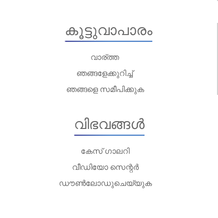
കൂട്ടുവാപാരം
വാര്ത്ത
ഞങ്ങളേക്കുറിച്ച്
ഞങ്ങളെ സമീപിക്കുക
വിഭവങ്ങൾ
കേസ് ഗാലറി
വീഡിയോ സെന്റർ
ഡൗൺലോഡുചെയ്യുക