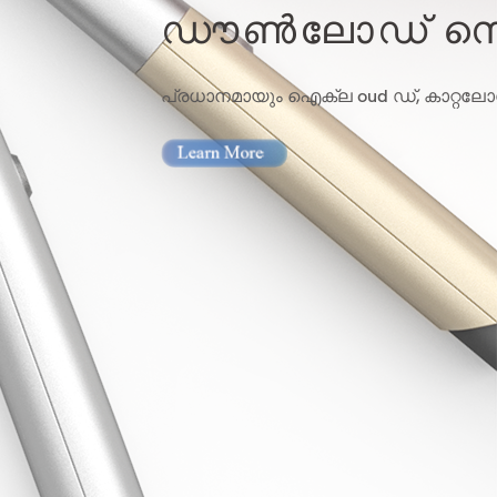
ഡൗൺലോഡ് സെ
പ്രധാനമായും ഐക്ല oud ഡ്, കാറ്റലോഗ