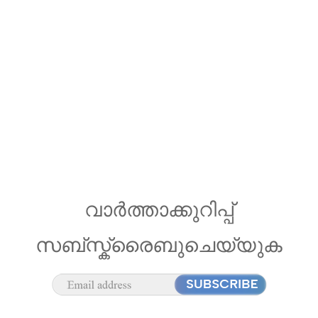
വാർത്താക്കുറിപ്പ്
സബ്സ്ക്രൈബുചെയ്യുക