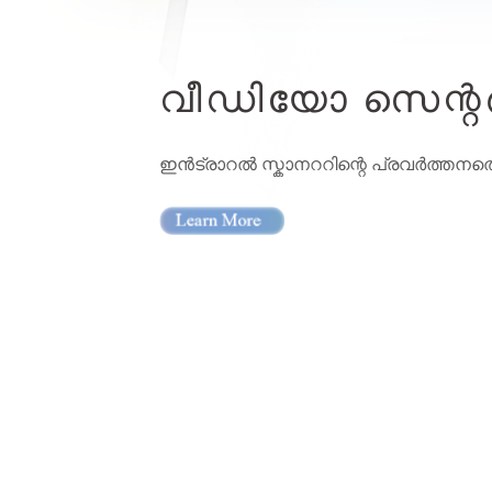
വീഡിയോ സെന്റ
ഇൻട്രാറൽ സ്കാനററിന്റെ പ്രവർത്തനത്